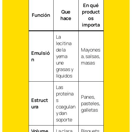
En qué
Que
product
Función
hace
os
importa
La
lecitina
de la
Mayones
Emulsió
yema
a, salsas,
n
une
masas
grasas y
líquidos
Las
proteína
Panes,
Estruct
s
pasteles,
ura
coagulan
galletas
y dan
soporte
Volume
La clara
Bisquets,