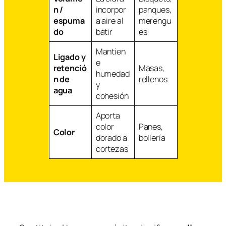
n /
incorpor
panques,
espuma
a aire al
merengu
do
batir
es
Mantien
Ligado y
e
retenció
Masas,
humedad
n de
rellenos
y
agua
cohesión
Aporta
color
Panes,
Color
dorado a
bollería
cortezas