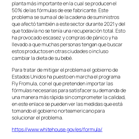
planta más importante en la cual se producen el
50% de las fórmulas de ese fabricante. Este
problema se suma al de la cadena de suministros
que afectó también a este sector durante 2021 y del
que todavía no se tenía una recuperación total. Esto
ha provocado escasez y compras de pánico y ha
llevado a que muchas personas tengan que buscar
estos productos en otras ciudades o incluso
cambiar la dieta de su bebé.
Para tratar de mitigar el problema el gobierno de
Estados Unidos ha puesto en marcha el programa
Fly Fromula
, con el que pretenden importar las
fórmulas necesarias para satisfacer su demanda de
una manera más rápida sin comprometer la calidad,
en este enlace se pueden ver las medidas que está
tomando el gobierno norteamericano para
solucionar el problema.
https://www.whitehouse.gov/es/formula/