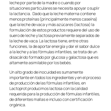
leche por parte de la madre o cuando por
situaciones particulares se necesita apoyar o suplir
la lactancia. Dado que la leche materna contiene
menos proteínas (principalmente menos caseína)
que la leche de vaca y más azúcares (lactosa) la
formulación de estos productos requiere del uso de
suero de leche y lactosa previamente separados de
la leche de vaca. La lactosa tiene, entre otras
funciones, la de aportar energía y dar el sabor dulce
a la leche y a las fórmulas infantiles, se trata de un
disacárido formado por glucosa y galactosa que es
altamente asimilable por los bebés.
Un alto grado de inocuidad es sumamente
importante en todos los ingredientes y en el proceso
de producción de las fórmulas infantiles, en
Lactoprot producimos lactosa con la calidad
requerida para la producción de fórmulas infantiles,
de diferentes mallas e incluso con certificación
orgánica.